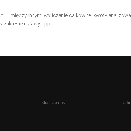
i – między innymi wyliczanie całkowitej kwoty analizowa
 w zakresie ustawy ppp.
Klienci o nas
O fi