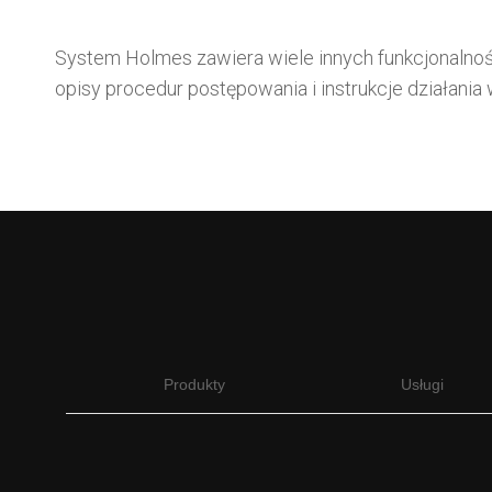
System Holmes zawiera wiele innych funkcjonalnośc
opisy procedur postępowania i instrukcje działania
Produkty
Usługi