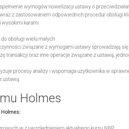
pełnienie wymogów nowelizacji ustawy o przeciwdziałaniu
 wraz z zastosowaniem odpowiednich procedur obsługi kl
 wysokimi karami.
 do obsługi wielu małych
m, czynności związane z wymogami ustawy sprowadzają si
izę transakcji oraz inne operacje związane z ustawą, jed
yzuje procesy analizy i wspomaga użytkownika w sprawnej
z ustawą.
temu Holmes
m Holmes:
ogrowych w z uwzględnieniem aktualnego kursu NBP,