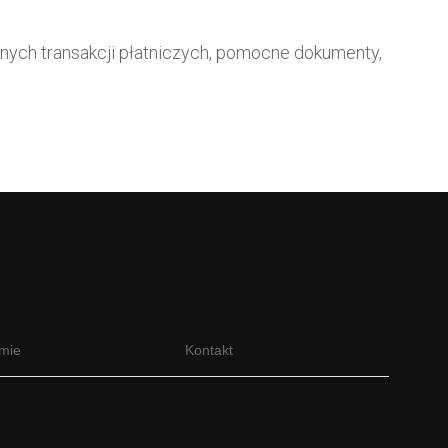
nych transakcji płatniczych, pomocne dokumenty,
rmie
Kontakt