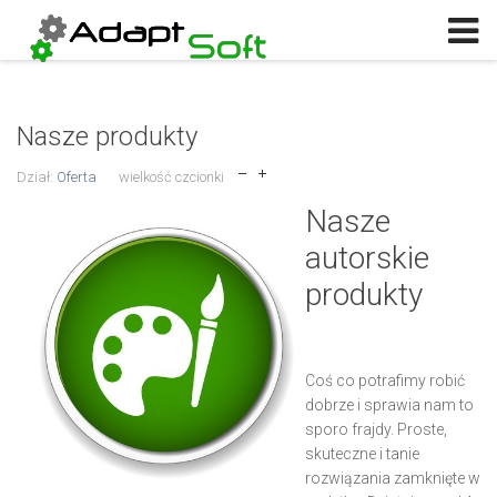
Log in
or
Sign up
Użytkownik
Nasze produkty
Hasło
Dział:
Oferta
wielkość czcionki
Zapamiętaj
Nasze
autorskie
Log in with Facebook
produkty
Nie pamiętasz hasła?
Nie pamiętasz nazwy?
Coś co potrafimy robić
dobrze i sprawia nam to
sporo frajdy. Proste,
skuteczne i tanie
rozwiązania zamknięte w