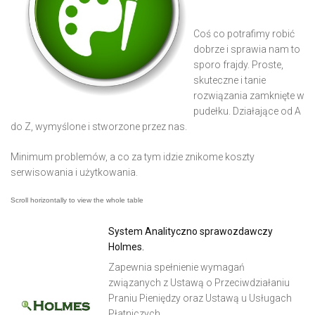
Coś co potrafimy robić
dobrze i sprawia nam to
sporo frajdy. Proste,
skuteczne i tanie
rozwiązania zamknięte w
pudełku. Działające od A
do Z, wymyślone i stworzone przez nas.
Minimum problemów, a co za tym idzie znikome koszty
serwisowania i użytkowania.
System Analityczno sprawozdawczy
Holmes.
Zapewnia spełnienie wymagań
związanych z Ustawą o Przeciwdziałaniu
Praniu Pieniędzy oraz Ustawą u Usługach
t
Płatniczych.