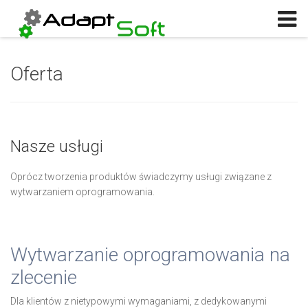
Log in
or
Sign up
Użytkownik
Oferta
Hasło
Zapamiętaj
Nasze usługi
Log in with Facebook
Oprócz tworzenia produktów świadczymy usługi związane z
Nie pamiętasz hasła?
Nie pamiętasz nazwy?
wytwarzaniem oprogramowania.
Wytwarzanie oprogramowania na
zlecenie
Dla klientów z nietypowymi wymaganiami, z dedykowanymi